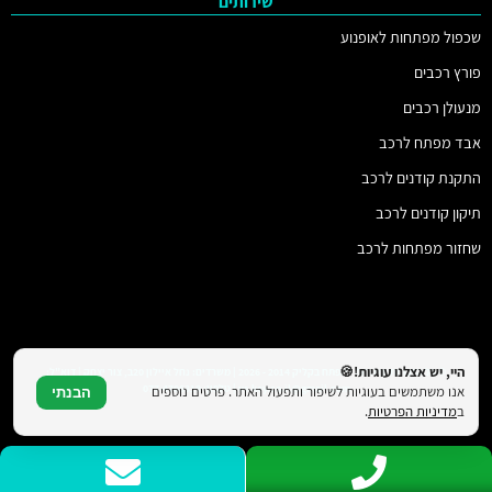
שירותים
שכפול מפתחות לאופנוע
פורץ רכבים
מנעולן רכבים
אבד מפתח לרכב
התקנת קודנים לרכב
תיקון קודנים לרכב
שחזור מפתחות לרכב
היי, יש אצלנו עוגיות!🍪
© כל הזכויות שמורות למפתח בקליק 2014 - 2026 | משרדים: נחל איילון 20ב, צור יצחק | דוא"ל:
vs.key.co.il@gmail.com | טלפון: 077-4706319
אנו משתמשים בעוגיות לשיפור ותפעול האתר. פרטים נוספים
הבנתי
ב
מדיניות הפרטיות
.