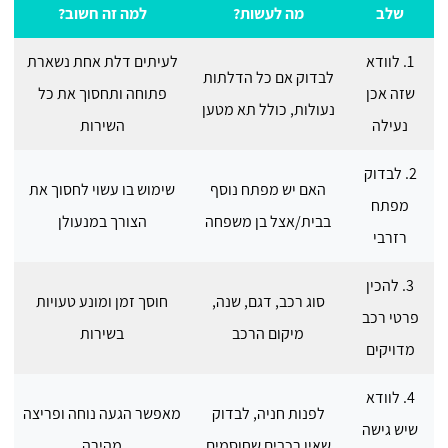
שלב
מה לעשות?
למה זה חשוב?
1. לוודא
לעיתים דלת אחת נשארת
לבדוק אם כל הדלתות
שזה אכן
פתוחה ותחסוך את כל
נעולות, כולל תא מטען
נעילה
השירות
2. לבדוק
האם יש מפתח נוסף
שימוש בו עשוי לחסוך את
מפתח
בבית/אצל בן משפחה
הצורך במנעולן
רזרבי
3. להכין
סוג רכב, דגם, שנה,
חוסך זמן ומונע טעויות
פרטי רכב
מיקום הרכב
בשירות
מדויקים
4. לוודא
לפנות חניה, לבדוק
מאפשר הגעה נוחה ופריצה
שיש גישה
שאין רכבים שחוסמים
מהירה