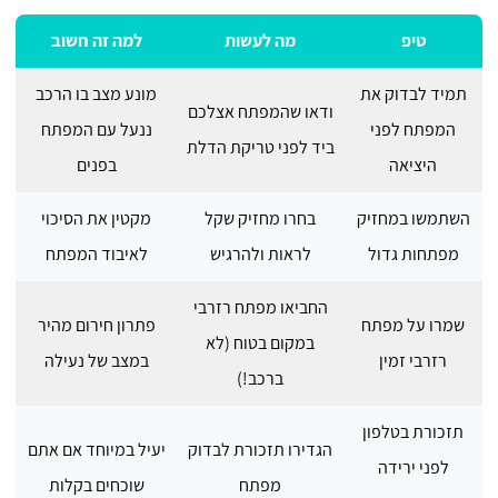
טיפ
מה לעשות
למה זה חשוב
תמיד לבדוק את
מונע מצב בו הרכב
ודאו שהמפתח אצלכם
המפתח לפני
ננעל עם המפתח
ביד לפני טריקת הדלת
היציאה
בפנים
השתמשו במחזיק
בחרו מחזיק שקל
מקטין את הסיכוי
מפתחות גדול
לראות ולהרגיש
לאיבוד המפתח
החביאו מפתח רזרבי
שמרו על מפתח
פתרון חירום מהיר
במקום בטוח (לא
רזרבי זמין
במצב של נעילה
ברכב!)
תזכורת בטלפון
הגדירו תזכורת לבדוק
יעיל במיוחד אם אתם
לפני ירידה
מפתח
שוכחים בקלות