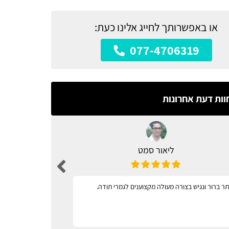
או באפשרותך לחייג אלינו כעת:
077-4706319
וות דעת אחרונות
ליאור סמט
ר ברור ונגיש בצורה מעולה מקצוענים לגמרי תודה.
מגוון רחב 
וקל לתפעול