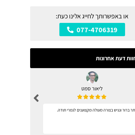
או באפשרותך לחייג אלינו כעת:
077-4706319
וות דעת אחרונות
ליאור סמט
ר ברור ונגיש בצורה מעולה מקצוענים לגמרי תודה.
מגוון רחב 
וקל לתפעול