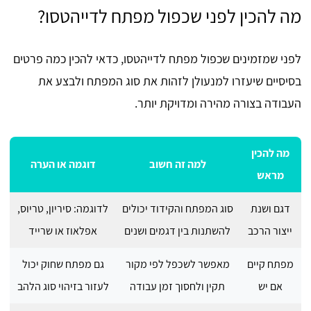
מה להכין לפני שכפול מפתח לדייהטסו?
לפני שמזמינים שכפול מפתח לדייהטסו, כדאי להכין כמה פרטים
בסיסיים שיעזרו למנעולן לזהות את סוג המפתח ולבצע את
העבודה בצורה מהירה ומדויקת יותר.
מה להכין
למה זה חשוב
דוגמה או הערה
מראש
דגם ושנת
סוג המפתח והקידוד יכולים
לדוגמה: סיריון, טריוס,
ייצור הרכב
להשתנות בין דגמים ושנים
אפלאוז או שרייד
מפתח קיים
מאפשר לשכפל לפי מקור
גם מפתח שחוק יכול
אם יש
תקין ולחסוך זמן עבודה
לעזור בזיהוי סוג הלהב