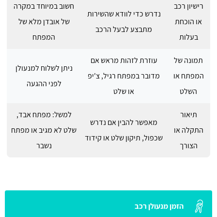
רישיון רכב
חשוב במיוחד במקרה
נדרש כדי לוודא שהשירות
או הוכחת
של אובדן מלא של
מתבצע לבעל הרכב
בעלות
המפתח
תמונה של
עוזרת לזהות מראש אם
ניתן לשלוח למנעולן
המפתח או
מדובר במפתח רגיל, צ'יפ
לפני ההגעה
השלט
או שלט
תיאור
למשל: מפתח אבד,
מאפשר להבין אם נדרש
התקלה או
שלט לא מגיב או מפתח
שכפול, תיקון שלט או קידוד
הצורך
נשבר
הזמן מנעולן רכב