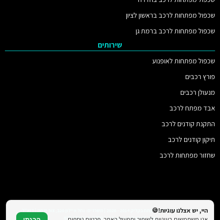
שכפול מפתחות לרכב בראשון לציון
שכפול מפתחות לרכב ברמת גן
שירותים
שכפול מפתחות לאופנוע
פורץ רכבים
מנעולן רכבים
אבד מפתח לרכב
התקנת קודנים לרכב
תיקון קודנים לרכב
שחזור מפתחות לרכב
היי, יש אצלנו עוגיות!🍪
© כל הזכויות שמורות למפתח בקליק 2014 - 2026 | משרדים: נחל איילון 20ב, צור יצחק | דוא"ל:
vs.key.co.il@gmail.com | טלפון: 077-4706319
אנו משתמשים בעוגיות לשיפור ותפעול האתר. פרטים נוספים
הבנתי