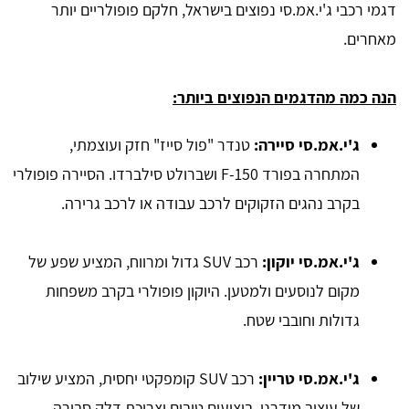
דגמי רכבי ג'י.אמ.סי נפוצים בישראל, חלקם פופולריים יותר
מאחרים.
הנה כמה מהדגמים הנפוצים ביותר:
ג'י.אמ.סי סיירה:
טנדר "פול סייז" חזק ועוצמתי,
המתחרה בפורד F-150 ושברולט סילברדו. הסיירה פופולרי
בקרב נהגים הזקוקים לרכב עבודה או לרכב גרירה.
ג'י.אמ.סי יוקון:
רכב SUV גדול ומרווח, המציע שפע של
מקום לנוסעים ולמטען. היוקון פופולרי בקרב משפחות
גדולות וחובבי שטח.
ג'י.אמ.סי טריין:
רכב SUV קומפקטי יחסית, המציע שילוב
של עיצוב מודרני, ביצועים טובים וצריכת דלק סבירה.