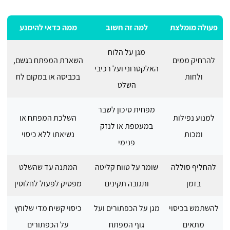
פעולה מומלצת
למה זה חשוב
ממה כדאי להימנע
מגן על הלוח
להרחיק ממים
השארת המפתח בגשם,
האלקטרוני ועל רכיבי
ולחות
בכביסה או במקום לח
השלט
מפחית סיכון לשבר
למנוע נפילות
השלכת המפתח או
במעטפת או לנזק
ומכות
נשיאתו ללא כיסוי
פנימי
להחליף סוללה
שומר על טווח קליטה
המתנה עד שהשלט
בזמן
ותגובה תקינים
מפסיק לפעול לחלוטין
להשתמש בכיסוי
מגן על הכפתורים ועל
כיסוי קשיח מדי שלוחץ
מתאים
גוף המפתח
על הכפתורים