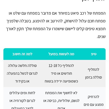
המפתח של רכב פיאט במיוחד אם מדובר במפתח עם שלט או
מפתח חכם עלול להישחק, להירטב או להיפגע. בטבלה שלפניך
תמצא טיפים קלים ליישום שישמרו על המפתח שלך תקין לאורך
שנים.
טיפ
מה לעשות בפועל
למה זה חשוב
להחליף כל 12-18
סוללה חלשה עלולה
להחליף
חודשים או מיד
לגרום לכשל בהפעלה
סוללה בזמן
כשמופיעה ירידה בטווח
או בקידוד
לא לחשוף את המפתח
לחות ומים עלולים
להרחיק
לגשם, שלוליות, כביסה או
לגרום לקורוזיה או
ממגע עם מים
אדים
לקצר במעגלים