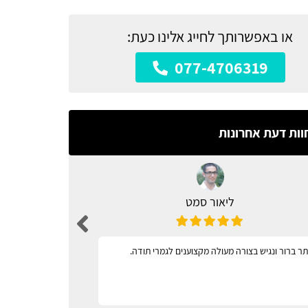
או באפשרותך לחייג אלינו כעת:
077-4706319
וות דעת אחרונות
ליאור סמט
ר ברור ונגיש בצורה מעולה מקצוענים לגמרי תודה.
מגוון רחב 
וקל לתפעול