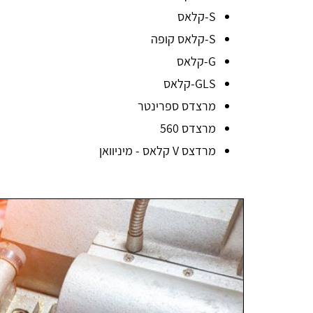
S-קלאס
S-קלאס קופה
G-קלאס
GLS-קלאס
מרצדס ספרינטר
מרצדס 560
מרדצס V קלאס - מיניוואן