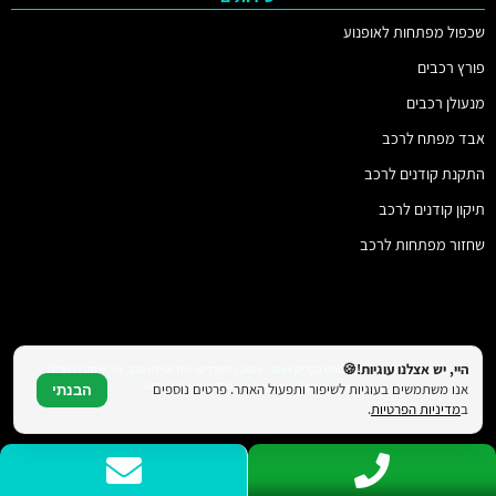
שכפול מפתחות לאופנוע
פורץ רכבים
מנעולן רכבים
אבד מפתח לרכב
התקנת קודנים לרכב
תיקון קודנים לרכב
שחזור מפתחות לרכב
היי, יש אצלנו עוגיות!🍪
© כל הזכויות שמורות למפתח בקליק 2014 - 2026 | משרדים: נחל איילון 20ב, צור יצחק | דוא"ל:
vs.key.co.il@gmail.com | טלפון: 077-4706319
אנו משתמשים בעוגיות לשיפור ותפעול האתר. פרטים נוספים
הבנתי
ב
מדיניות הפרטיות
.