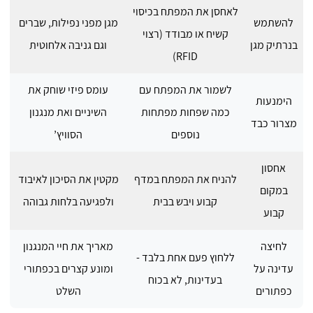
לאחסן את המפתח בכיסוי
להשתמש
מגן מפני נפילות, שברים
קשיח או מבודד (רצוי
בנרתיק מגן
וגם גניבה אלחוטית
RFID)
לשמור את המפתח עם
עומס פיזי שוחק את
הימנעות
כמה שפחות מפתחות
השיניים ואת מנגנון
מצרור כבד
נוספים
הסוויץ’
אחסון
להניח את המפתח במדף
מקטין את הסיכון לאיבוד
במקום
קבוע ויבש בבית
ולפגיעה בלחות גבוהה
קבוע
לחיצה
מאריך את חיי המנגנון
ללחוץ פעם אחת בלבד -
עדינה על
ומונע קצרים בכפתורי
בעדינות, לא בכוח
כפתורים
השלט