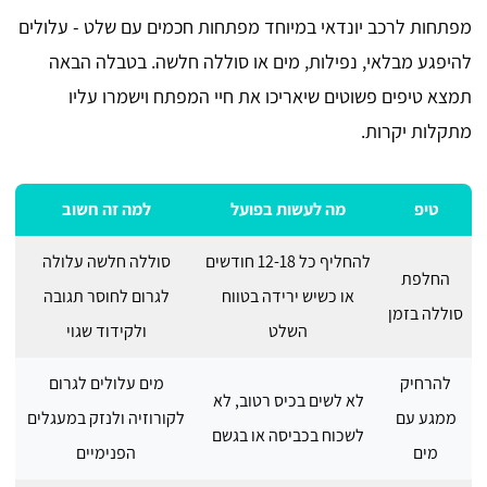
מפתחות לרכב יונדאי במיוחד מפתחות חכמים עם שלט - עלולים
להיפגע מבלאי, נפילות, מים או סוללה חלשה. בטבלה הבאה
תמצא טיפים פשוטים שיאריכו את חיי המפתח וישמרו עליו
מתקלות יקרות.
טיפ
מה לעשות בפועל
למה זה חשוב
להחליף כל 12-18 חודשים
סוללה חלשה עלולה
החלפת
או כשיש ירידה בטווח
לגרום לחוסר תגובה
סוללה בזמן
השלט
ולקידוד שגוי
להרחיק
מים עלולים לגרום
לא לשים בכיס רטוב, לא
ממגע עם
לקורוזיה ולנזק במעגלים
לשכוח בכביסה או בגשם
מים
הפנימיים