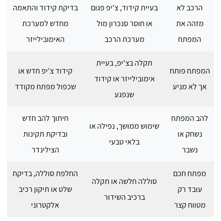
הרכב לא
בעיית קידוד, צ'יפ פגום
בדיקת קידוד והתאמה
מזהה את
או חוסר סנכרון מול
מחדש למערכת
המפתח
מערכת הרכב
האימובילייזר
תקלה בצ'יפ, בעיית
המפתח פותח
קידוד צ'יפ חדש או
אימובילייזר או קידוד
אך לא מניע
שכפול מפתח מקודד
שנפגע
להב המפתח
חיתוך להב חדש
שימוש ממושך, נפילה או
נשחק או
ובדיקת תקינות
בלאי טבעי
נשבר
הצילינדר
מפתח חכם
החלפת סוללה, בדיקת
סוללה חלשה או תקלה
עובד רק
שלט או תיקון רכיב
ברכיב השידור
מטווח קצר
אלקטרוני