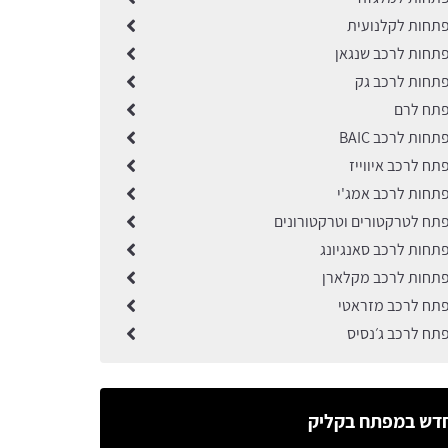
תחות לקלנועית
תחות לרכב שנגאן
תחות לרכב גק
פתח לרם
חות לרכב BAIC
ח לרכב איווייז
תחות לרכב אמג'י
תח לטרקטורים וטרקטורונים
תחות לרכב סאנגיונג
תחות לרכב מקלארן
תח לרכב מזראטי
תח לרכב ג׳נסיס
עדי דחווח
דש במפתח בקליק
של פתרונות בתחום הרכב,ממשק פשוט וקל לתפעול,שירות מעולה ואדיב!