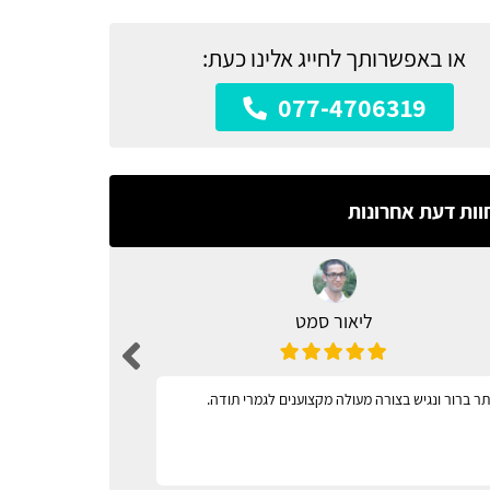
או באפשרותך לחייג אלינו כעת:
077-4706319
וות דעת אחרונות
ליאור סמט
ר ברור ונגיש בצורה מעולה מקצוענים לגמרי תודה.
מגוון רחב 
וקל לתפעול