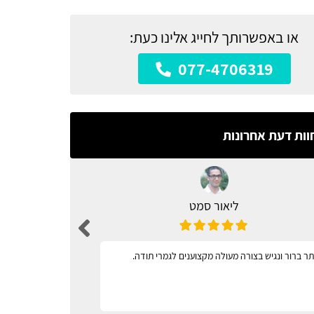
או באפשרותך לחייג אלינו כעת:
077-4706319
וות דעת אחרונות
ליאור סמט
ר ברור ונגיש בצורה מעולה מקצוענים לגמרי תודה.
מגוון רחב 
וקל לתפעול