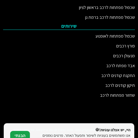
שכפול מפתחות לרכב בראשון לציון
שכפול מפתחות לרכב ברמת גן
שירותים
שכפול מפתחות לאופנוע
פורץ רכבים
מנעולן רכבים
אבד מפתח לרכב
התקנת קודנים לרכב
תיקון קודנים לרכב
שחזור מפתחות לרכב
היי, יש אצלנו עוגיות!🍪
© כל הזכויות שמורות למפתח בקליק 2014 - 2026 | משרדים: נחל איילון 20ב, צור יצחק | דוא"ל:
vs.key.co.il@gmail.com | טלפון: 077-4706319
אנו משתמשים בעוגיות לשיפור ותפעול האתר. פרטים נוספים
הבנתי