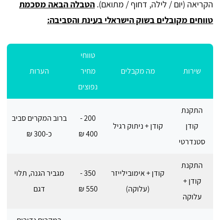
הקריאה (יום / לילה, דחוף / מתואם).
הטבלה הבאה מסכמת
טווחים מקובלים בשוק הישראלי בעינת והסביבה:
טווחי
שירות
מה מקבלים
מחיר
הערות
נפוצים
התקנת
200 -
ברוב המקרים סביב
קודן
קודן + ניתוק רגיל
400 ₪
כ-300 ₪
סטנדרטי
התקנת
קודן + אימובילייזר
350 -
מגביר הגנה, תלוי
קודן +
(עלוקה)
550 ₪
דגם
עלוקה