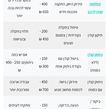
במקרים נדירים
החלפת
פירוק הישן, התקנה
400 -
עשוי להיות גבוה
קודן לרכב
ותכנות חדש
650 ₪
יותר
טיפול בתקלה
200 -
תלוי בתקלה
תיקון קודן
נקודתית / צמצום
450 ₪
ובנגישות
מגעים
ניתוק קודן
אם יש כמה
ביטול קודן עם
150 -
(ללא
ניתוקים: 250 - 450
נקודת ניתוק אחת
300 ₪
כספת)
₪
ניתוק קודן
פירוק / גישה
450 -
עבודה ארוכה
עם כספת
לכספת מחשב מנוע
700 ₪
ומורכבת יותר
ביקור /
הגעה, בדיקה,
150 -
מתקזז לעיתים