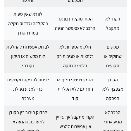
המקשים
החלפה
לוודא שאין טעות
הקוד לא
הקוד מוקלד נכון אך
בהקלדה ולבדוק תקלה
מתקבל
הרכב לא מאפשר הנעה
במוח הקודן
מקשים
חלק מהספרות לא
לבדוק אפשרות להחלפת
שחוקים או
נלחצות או מגיבות רק
לוח מקשים או תיקון
תקועים
בלחיצה חזקה
נקודתי
הקודן
נשמע צפצוף רציף או
לפנות לבדיקה מקצועית
מצפצף ללא
חוזר גם ללא הקלדת
כדי למנוע נעילת
הפסקה
קוד
מערכת
הרכב לא
לבדוק חיבור בין הקודן
הקוד מתקבל אך עדיין
מניע אחרי
למערכת ההנעה או
אין אפשרות להניע