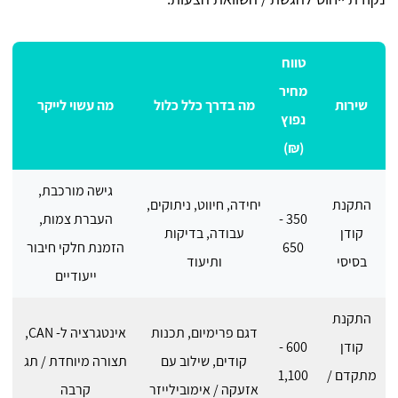
טווח
מחיר
שירות
מה בדרך כלל כלול
מה עשוי לייקר
נפוץ
(₪)
גישה מורכבת,
התקנת
יחידה, חיווט, ניתוקים,
350 -
העברת צמות,
קודן
עבודה, בדיקות
650
הזמנת חלקי חיבור
בסיסי
ותיעוד
ייעודיים
התקנת
דגם פרימיום, תכנות
אינטגרציה ל- CAN,
קודן
600 -
קודים, שילוב עם
תצורה מיוחדת / תג
מתקדם /
1,100
אזעקה / אימובילייזר
קרבה