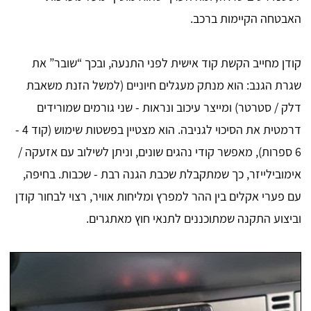
האבטחה הקיימות ברכב.
קודן מחייב הקשת קוד אישית לפני התנעה, ובכך “שובר” את
שגרת הגנב: הוא מנתק מעגלים חיוניים (למשל הזנת משאבת
דלק / סטרטר) ומייצר עיכוב ונראות - שני גורמים שמורידים
דרמטית את הסיכוי לגניבה. הוא מצטיין בפשטות שימוש (קוד 4 -
6 ספרות), מאפשר קודי נהגים שונים, וניתן לשילוב עם אזעקה /
אימובילייזר, כך שמתקבלת שכבת הגנה רבת - שכבות. בחיפה,
עם פערי אקלים בין ההר למפרץ ומליחות אוויר, רצוי לבחור קודן
וביצוע התקנה שמתוכננים לתנאי חוץ מאתגרים.