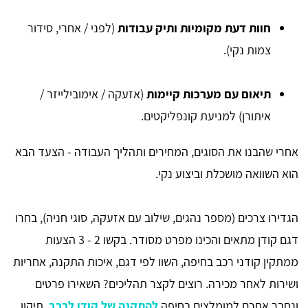
חוות דעת מקומיות ותיק עבודות
(לפני / אחרי, סידור
צמות נקי).
תיאום עם מערכות קיימות
(אזעקה / אימובילייזר /
איתורן) למניעת קונפליקטים.
אחרי שהבנו את הסוגים, המחירים ותהליך העבודה - הצעד הבא
הוא השוואה מושכלת וביצוע נקי.
הגדירו צרכים (מספר נהגים, שילוב עם אזעקה, סוגי חניה), בחרו
דגם קודן מתאים והכינו מפרט מסודר. בקשו 2 - 3 הצעות
ממתקין קודני רכב בחיפה, השוו לפי דגם, איכות התקנה, אחריות
ושירות לאחר מכירה. רוצים לקצר תהליכים? השאירו פרטים
ונחבר אתכם למומלצים בחיפה
להתקנה של קודן לרכב
, תיקון,