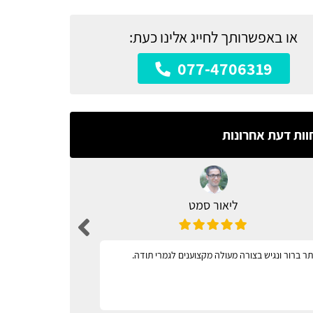
או באפשרותך לחייג אלינו כעת:
077-4706319
וות דעת אחרונות
ליאור סמט
ר ברור ונגיש בצורה מעולה מקצוענים לגמרי תודה.
מגוון רחב 
וקל לתפעול