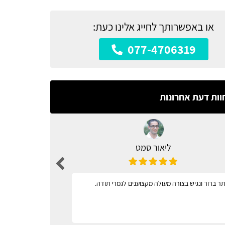
או באפשרותך לחייג אלינו כעת:
077-4706319
וות דעת אחרונות
ליאור סמט
ר ברור ונגיש בצורה מעולה מקצוענים לגמרי תודה.
מגוון רחב 
וקל לתפעול