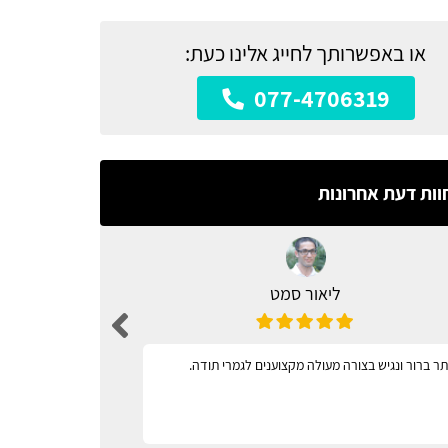
או באפשרותך לחייג אלינו כעת:
077-4706319
וות דעת אחרונות
ליאור סמט
ר ברור ונגיש בצורה מעולה מקצוענים לגמרי תודה.
מגוון רחב 
וקל לתפעול